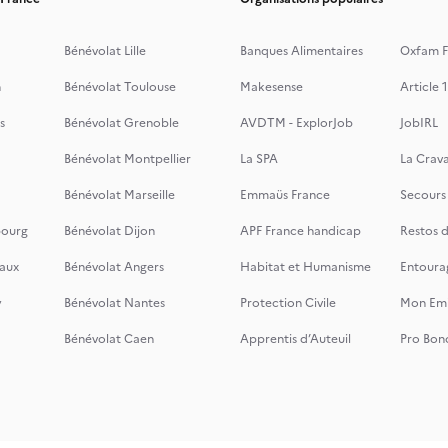
Bénévolat Lille
Banques Alimentaires
Oxfam F
n
Bénévolat Toulouse
Makesense
Article 1
s
Bénévolat Grenoble
AVDTM - ExplorJob
JobIRL
Bénévolat Montpellier
La SPA
La Crava
Bénévolat Marseille
Emmaüs France
Secours
bourg
Bénévolat Dijon
APF France handicap
Restos 
aux
Bénévolat Angers
Habitat et Humanisme
Entoura
y
Bénévolat Nantes
Protection Civile
Mon Emi
Bénévolat Caen
Apprentis d’Auteuil
Pro Bon