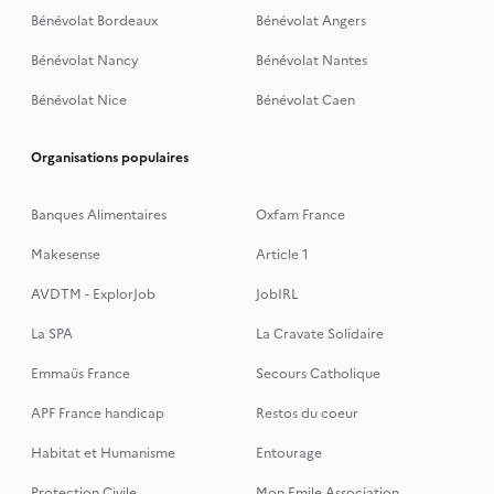
Bénévolat Bordeaux
Bénévolat Angers
Bénévolat Nancy
Bénévolat Nantes
Bénévolat Nice
Bénévolat Caen
Organisations populaires
Banques Alimentaires
Oxfam France
Makesense
Article 1
AVDTM - ExplorJob
JobIRL
La SPA
La Cravate Solidaire
Emmaüs France
Secours Catholique
APF France handicap
Restos du coeur
Habitat et Humanisme
Entourage
Protection Civile
Mon Emile Association