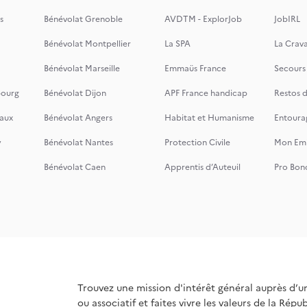
s
Bénévolat Grenoble
AVDTM - ExplorJob
JobIRL
Bénévolat Montpellier
La SPA
La Crava
Bénévolat Marseille
Emmaüs France
Secours
bourg
Bénévolat Dijon
APF France handicap
Restos 
aux
Bénévolat Angers
Habitat et Humanisme
Entoura
y
Bénévolat Nantes
Protection Civile
Mon Emi
Bénévolat Caen
Apprentis d’Auteuil
Pro Bon
Trouvez une mission d'intérêt général auprès d’u
ou associatif et faites vivre les valeurs de la Répu