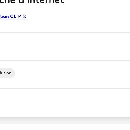
che d'internet
ation CLIP
lusion