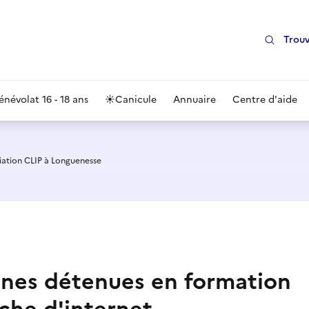
Trouv
énévolat 16 - 18 ans
☀️
Canicule
Annuaire
Centre d'aide
iation CLIP à Longuenesse
nnes détenues en formation