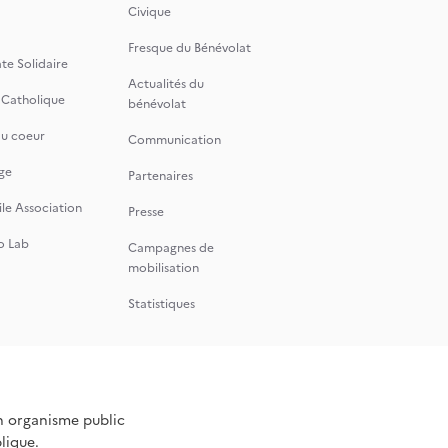
Civique
Fresque du Bénévolat
te Solidaire
Actualités du
 Catholique
bénévolat
du coeur
Communication
ge
Partenaires
le Association
Presse
o Lab
Campagnes de
mobilisation
Statistiques
n organisme public
blique.