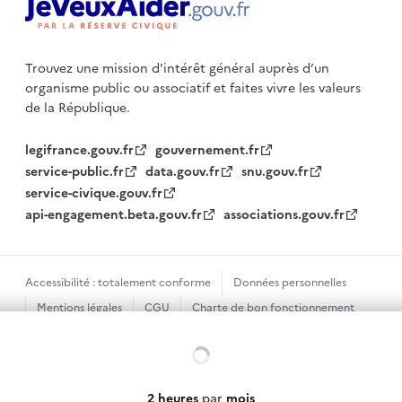
Trouvez une mission d'intérêt général auprès d’un
organisme public
ou associatif et faites vivre les valeurs
de la République.
legifrance.gouv.fr
gouvernement.fr
service-public.fr
data.gouv.fr
snu.gouv.fr
service-civique.gouv.fr
api-engagement.beta.gouv.fr
associations.gouv.fr
Accessibilité : totalement conforme
Données personnelles
Mentions légales
CGU
Charte de bon fonctionnement
Plan du site
Gestion des cookies
Chargement...
Sauf mention contraire, tous les textes de ce site sont sous
licence etalab-2.0
2 heures
par
mois