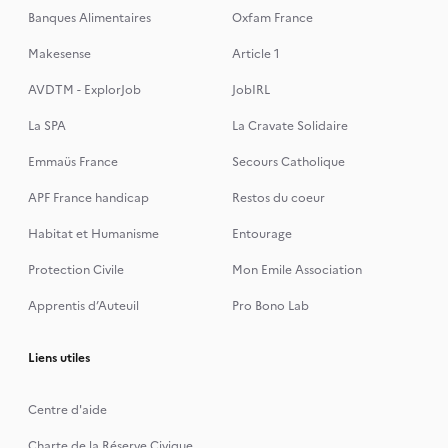
Banques Alimentaires
Oxfam France
Makesense
Article 1
AVDTM - ExplorJob
JobIRL
La SPA
La Cravate Solidaire
Emmaüs France
Secours Catholique
APF France handicap
Restos du coeur
Habitat et Humanisme
Entourage
Protection Civile
Mon Emile Association
Apprentis d’Auteuil
Pro Bono Lab
Liens utiles
Centre d'aide
Charte de la Réserve Civique