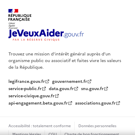
Trouvez une mission d'intérêt général auprès d’un
organisme public
ou associatif et faites vivre les valeurs
de la République.
legifrance.gouv.fr
gouvernement.fr
service-public.fr
data.gouv.fr
snu.gouv.fr
service-civique.gouv.fr
api-engagement.beta.gouv.fr
associations.gouv.fr
Accessibilité : totalement conforme
Données personnelles
Mentions légales
CGU
Charte de bon fonctionnement