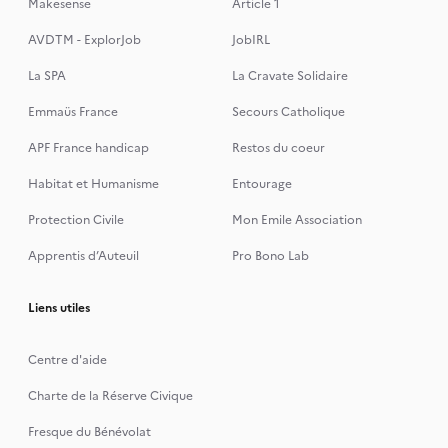
Makesense
Article 1
AVDTM - ExplorJob
JobIRL
La SPA
La Cravate Solidaire
Emmaüs France
Secours Catholique
APF France handicap
Restos du coeur
Habitat et Humanisme
Entourage
Protection Civile
Mon Emile Association
Apprentis d’Auteuil
Pro Bono Lab
Liens utiles
Centre d'aide
Charte de la Réserve Civique
Fresque du Bénévolat