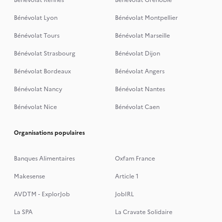
Bénévolat Rennes
Bénévolat Grenoble
Bénévolat Lyon
Bénévolat Montpellier
Bénévolat Tours
Bénévolat Marseille
Bénévolat Strasbourg
Bénévolat Dijon
Bénévolat Bordeaux
Bénévolat Angers
Bénévolat Nancy
Bénévolat Nantes
Bénévolat Nice
Bénévolat Caen
Organisations populaires
Banques Alimentaires
Oxfam France
Makesense
Article 1
AVDTM - ExplorJob
JobIRL
La SPA
La Cravate Solidaire