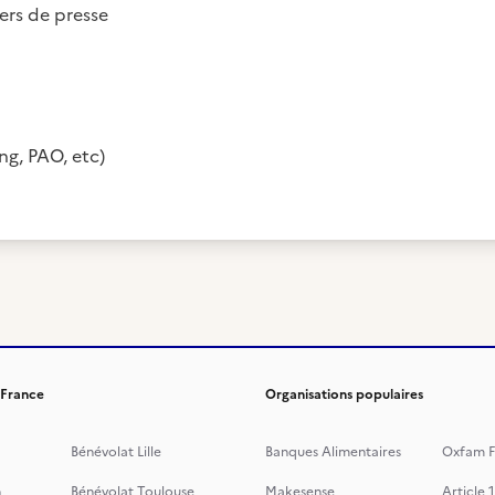
ers de presse
ng, PAO, etc)
 France
Organisations populaires
Bénévolat Lille
Banques Alimentaires
Oxfam F
n
Bénévolat Toulouse
Makesense
Article 1