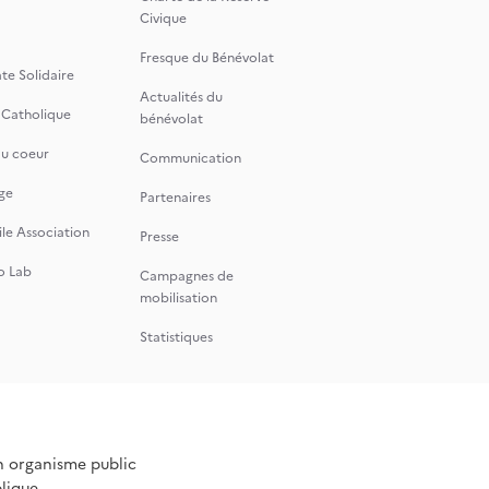
Civique
Fresque du Bénévolat
te Solidaire
Actualités du
 Catholique
bénévolat
du coeur
Communication
ge
Partenaires
le Association
Presse
o Lab
Campagnes de
mobilisation
Statistiques
n organisme public
blique.