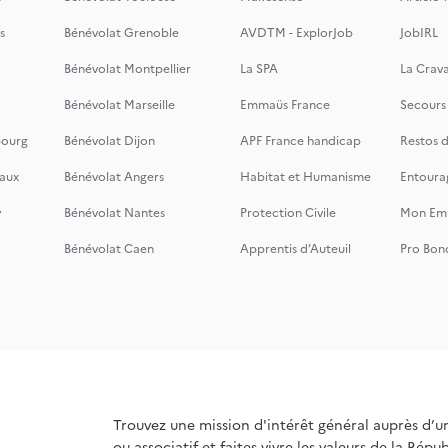
s
Bénévolat Grenoble
AVDTM - ExplorJob
JobIRL
Bénévolat Montpellier
La SPA
La Crava
Bénévolat Marseille
Emmaüs France
Secours
bourg
Bénévolat Dijon
APF France handicap
Restos 
aux
Bénévolat Angers
Habitat et Humanisme
Entoura
y
Bénévolat Nantes
Protection Civile
Mon Emi
Bénévolat Caen
Apprentis d’Auteuil
Pro Bon
Trouvez une mission d'intérêt général auprès d’u
ou associatif et faites vivre les valeurs de la Répu