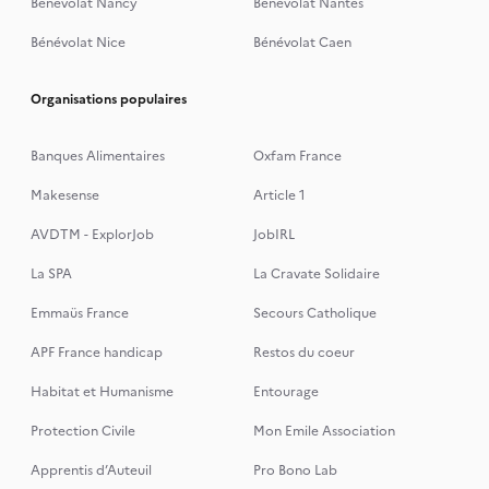
Bénévolat Nancy
Bénévolat Nantes
Bénévolat Nice
Bénévolat Caen
Organisations populaires
Banques Alimentaires
Oxfam France
Makesense
Article 1
AVDTM - ExplorJob
JobIRL
La SPA
La Cravate Solidaire
Emmaüs France
Secours Catholique
APF France handicap
Restos du coeur
Habitat et Humanisme
Entourage
Protection Civile
Mon Emile Association
Apprentis d’Auteuil
Pro Bono Lab