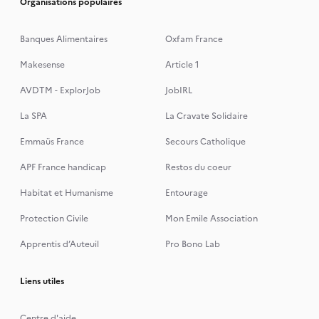
Organisations populaires
Banques Alimentaires
Oxfam France
Makesense
Article 1
AVDTM - ExplorJob
JobIRL
La SPA
La Cravate Solidaire
Emmaüs France
Secours Catholique
APF France handicap
Restos du coeur
Habitat et Humanisme
Entourage
Protection Civile
Mon Emile Association
Apprentis d’Auteuil
Pro Bono Lab
Liens utiles
Centre d'aide