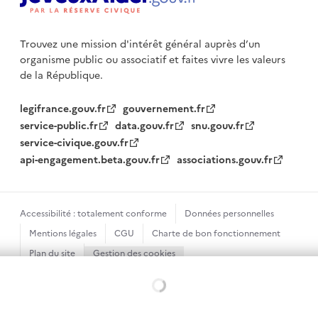
Trouvez une mission d'intérêt général auprès d’un
organisme public
ou associatif et faites vivre les valeurs
de la République.
legifrance.gouv.fr
gouvernement.fr
service-public.fr
data.gouv.fr
snu.gouv.fr
service-civique.gouv.fr
api-engagement.beta.gouv.fr
associations.gouv.fr
Accessibilité : totalement conforme
Données personnelles
Mentions légales
CGU
Charte de bon fonctionnement
Plan du site
Gestion des cookies
Sauf mention contraire, tous les textes de ce site sont sous
Chargement...
licence etalab-2.0