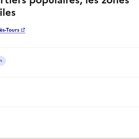
tiers populaires, les zones
iles
lès-Tours
on