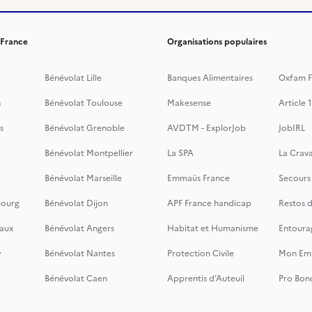
 France
Organisations populaires
Bénévolat Lille
Banques Alimentaires
Oxfam F
n
Bénévolat Toulouse
Makesense
Article 1
s
Bénévolat Grenoble
AVDTM - ExplorJob
JobIRL
Bénévolat Montpellier
La SPA
La Crava
Bénévolat Marseille
Emmaüs France
Secours
bourg
Bénévolat Dijon
APF France handicap
Restos 
aux
Bénévolat Angers
Habitat et Humanisme
Entoura
y
Bénévolat Nantes
Protection Civile
Mon Emi
Bénévolat Caen
Apprentis d’Auteuil
Pro Bon