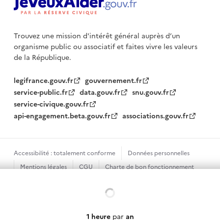
Trouvez une mission d'intérêt général auprès d’un
organisme public
ou associatif et faites vivre les valeurs
de la République.
legifrance.gouv.fr
gouvernement.fr
service-public.fr
data.gouv.fr
snu.gouv.fr
service-civique.gouv.fr
api-engagement.beta.gouv.fr
associations.gouv.fr
Accessibilité : totalement conforme
Données personnelles
Mentions légales
CGU
Charte de bon fonctionnement
Plan du site
Gestion des cookies
Chargement...
Sauf mention contraire, tous les textes de ce site sont sous
licence etalab-2.0
1 heure
par
an