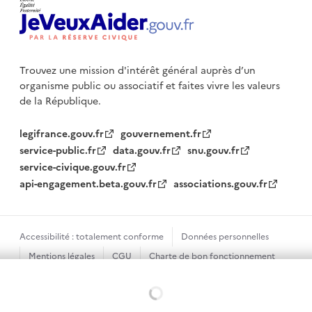
Trouvez une mission d'intérêt général auprès d’un
organisme public
ou associatif et faites vivre les valeurs
de la République.
legifrance.gouv.fr
gouvernement.fr
service-public.fr
data.gouv.fr
snu.gouv.fr
service-civique.gouv.fr
api-engagement.beta.gouv.fr
associations.gouv.fr
Accessibilité : totalement conforme
Données personnelles
Mentions légales
CGU
Charte de bon fonctionnement
Plan du site
Gestion des cookies
Chargement...
Sauf mention contraire, tous les textes de ce site sont sous