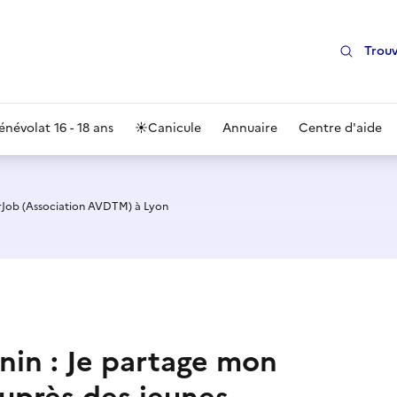
Trouv
énévolat 16 - 18 ans
☀️
Canicule
Annuaire
Centre d'aide
rJob (Association AVDTM) à Lyon
nin : Je partage mon