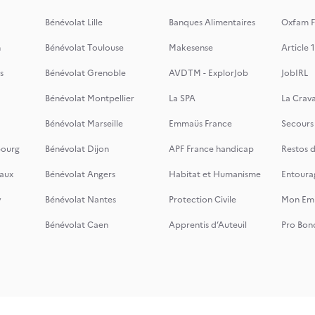
Bénévolat Lille
Banques Alimentaires
Oxfam F
n
Bénévolat Toulouse
Makesense
Article 1
s
Bénévolat Grenoble
AVDTM - ExplorJob
JobIRL
Bénévolat Montpellier
La SPA
La Crava
Bénévolat Marseille
Emmaüs France
Secours
bourg
Bénévolat Dijon
APF France handicap
Restos 
aux
Bénévolat Angers
Habitat et Humanisme
Entoura
y
Bénévolat Nantes
Protection Civile
Mon Emi
Bénévolat Caen
Apprentis d’Auteuil
Pro Bon