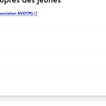
auprès des jeunes
ssociation AVDTM)