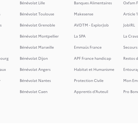
Bénévolat Lille
Banques Alimentaires
Oxfam F
n
Bénévolat Toulouse
Makesense
Article 1
s
Bénévolat Grenoble
AVDTM - ExplorJob
JobIRL
Bénévolat Montpellier
La SPA
La Crava
Bénévolat Marseille
Emmaüs France
Secours
bourg
Bénévolat Dijon
APF France handicap
Restos 
aux
Bénévolat Angers
Habitat et Humanisme
Entoura
y
Bénévolat Nantes
Protection Civile
Mon Emi
Bénévolat Caen
Apprentis d’Auteuil
Pro Bon