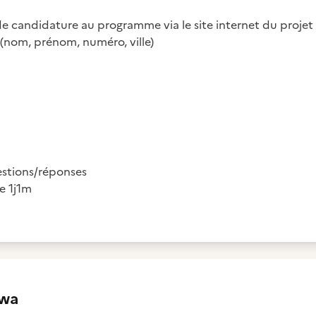
 de candidature au programme via le site internet du projet
(nom, prénom, numéro, ville)
n
uestions/réponses
e 1j1m
owa