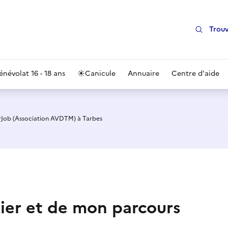
Trouv
énévolat 16 - 18 ans
☀️
Canicule
Annuaire
Centre d'aide
rJob (Association AVDTM) à Tarbes
ier et de mon parcours