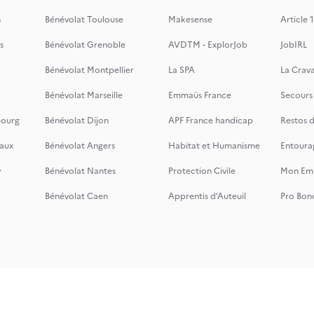
n
Bénévolat Toulouse
Makesense
Article 1
s
Bénévolat Grenoble
AVDTM - ExplorJob
JobIRL
Bénévolat Montpellier
La SPA
La Crava
Bénévolat Marseille
Emmaüs France
Secours
bourg
Bénévolat Dijon
APF France handicap
Restos 
aux
Bénévolat Angers
Habitat et Humanisme
Entoura
y
Bénévolat Nantes
Protection Civile
Mon Emi
Bénévolat Caen
Apprentis d’Auteuil
Pro Bon