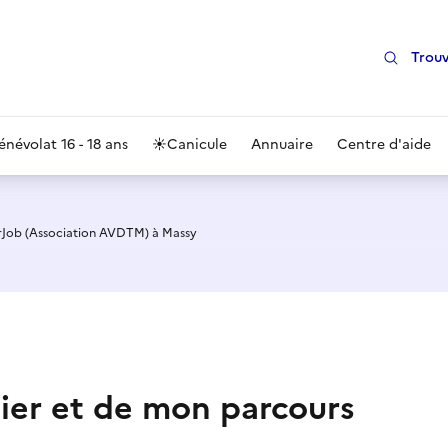
Trouv
énévolat 16 - 18 ans
☀️
Canicule
Annuaire
Centre d'aide
rJob (Association AVDTM) à Massy
ier et de mon parcours