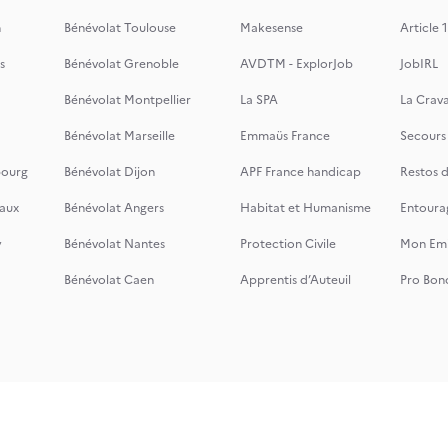
n
Bénévolat Toulouse
Makesense
Article 1
s
Bénévolat Grenoble
AVDTM - ExplorJob
JobIRL
Bénévolat Montpellier
La SPA
La Crava
Bénévolat Marseille
Emmaüs France
Secours
bourg
Bénévolat Dijon
APF France handicap
Restos 
aux
Bénévolat Angers
Habitat et Humanisme
Entoura
y
Bénévolat Nantes
Protection Civile
Mon Emi
Bénévolat Caen
Apprentis d’Auteuil
Pro Bon