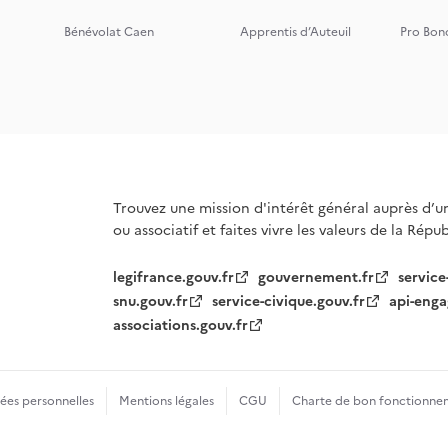
Bénévolat Caen
Apprentis d’Auteuil
Pro Bon
Trouvez une mission d'intérêt général auprès d’u
ou associatif et faites vivre les valeurs de la Répu
legifrance.gouv.fr
gouvernement.fr
service
snu.gouv.fr
service-civique.gouv.fr
api-enga
associations.gouv.fr
es personnelles
Mentions légales
CGU
Charte de bon fonctionne