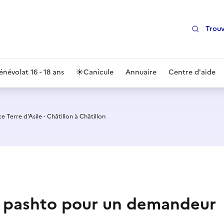
Trouv
énévolat 16 - 18 ans
☀️
Canicule
Annuaire
Centre d'aide
 Terre d'Asile - Châtillon à Châtillon
 en pashto pour un demandeur