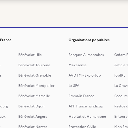
 France
Organisations populaires
Bénévolat Lille
Banques Alimentaires
Oxfam F
n
Bénévolat Toulouse
Makesense
Article 1
s
Bénévolat Grenoble
AVDTM - ExplorJob
JobIRL
Bénévolat Montpellier
La SPA
La Crava
Bénévolat Marseille
Emmaüs France
Secours
bourg
Bénévolat Dijon
APF France handicap
Restos 
aux
Bénévolat Angers
Habitat et Humanisme
Entoura
y
Bénévolat Nantes
Protection Civile
Mon Emi