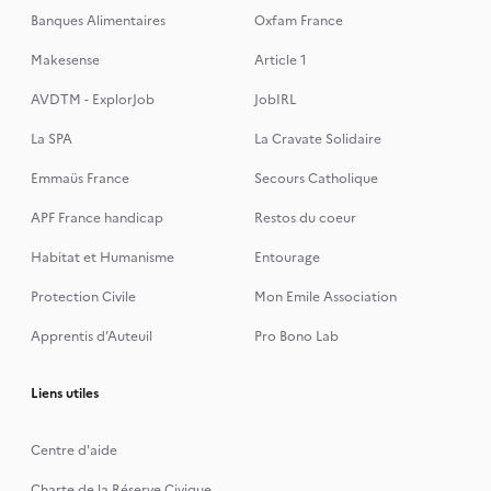
Banques Alimentaires
Oxfam France
Makesense
Article 1
AVDTM - ExplorJob
JobIRL
La SPA
La Cravate Solidaire
Emmaüs France
Secours Catholique
APF France handicap
Restos du coeur
Habitat et Humanisme
Entourage
Protection Civile
Mon Emile Association
Apprentis d’Auteuil
Pro Bono Lab
Liens utiles
Centre d'aide
Charte de la Réserve Civique