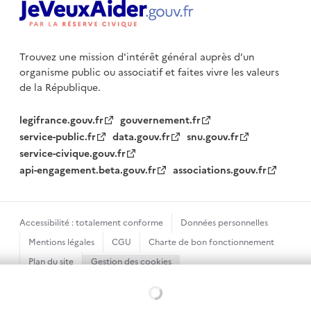
Trouvez une mission d'intérêt général auprès d’un
organisme public
ou associatif et faites vivre les valeurs
de la République.
legifrance.gouv.fr
gouvernement.fr
service-public.fr
data.gouv.fr
snu.gouv.fr
service-civique.gouv.fr
api-engagement.beta.gouv.fr
associations.gouv.fr
Accessibilité : totalement conforme
Données personnelles
Mentions légales
CGU
Charte de bon fonctionnement
Plan du site
Gestion des cookies
Sauf mention contraire, tous les textes de ce site sont sous
Chargement...
licence etalab-2.0