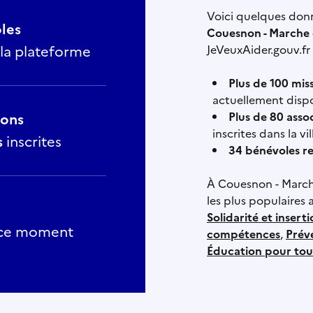
Voici quelques donn
les
Couesnon - Marche
JeVeuxAider.gouv.fr 
r la plateforme
Plus de 100 mis
actuellement disp
Plus de 80 asso
ions
inscrites dans la vil
s
inscrites
34 bénévoles r
à Couesnon - Marc
les plus populaires 
Solidarité et insert
ce moment
compétences
,
Prév
Éducation pour tou