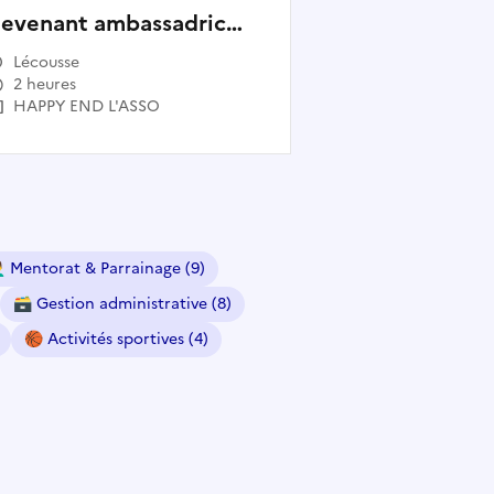
evenant ambassadrice
u ambassadeur des
Lécousse
péros de la mort
2 heures
HAPPY END L'ASSO
♂️
Mentorat & Parrainage
(9)
🗃
Gestion administrative
(8)
🏀
Activités sportives
(4)