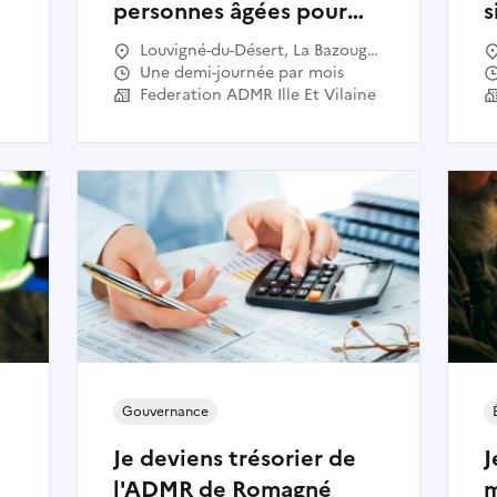
personnes âgées pour
s
l'ADMR Louvigné du
â
Louvigné-du-Désert, La Bazouge-
Désert
h
du-Désert, Villamée, Poilley, Le
Une demi-journée par mois
Ferré, Saint-Georges-de-
Federation ADMR Ille Et Vilaine
Reintembault, Monthault, Mellé
n,
Gouvernance
Je deviens trésorier de
J
l'ADMR de Romagné
m