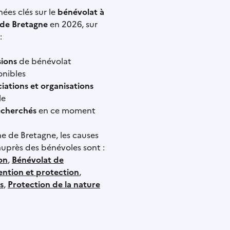
ées clés sur le
bénévolat à
 de Bretagne
en 2026, sur
:
sions
de bénévolat
onibles
ciations et organisations
le
echerchés
en ce moment
he de Bretagne
, les causes
auprès des bénévoles sont :
ion
,
Bénévolat de
ention et protection
,
s
,
Protection de la nature