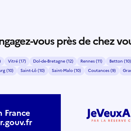
ngagez-vous près de chez vo
)
Vitré
(17)
Dol-de-Bretagne
(12)
Rennes
(11)
Betton
(10)
urg
(10)
Saint-Lô
(10)
Saint-Malo
(10)
Coutances
(9)
Gra
n France
.gouv.fr