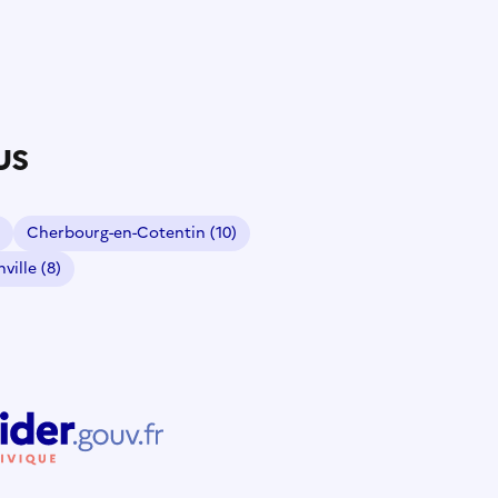
us
Cherbourg-en-Cotentin
(10)
nville
(8)