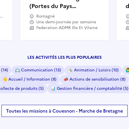
(Portes du Pays
d
Fougerais)
o
-
Romagné
A
Une demi-journée par semaine
s,
Federation ADMR Ille Et Vilaine
-
-
LES ACTIVITÉS LES PLUS POPULAIRES
(14)
📇
Communication
(13)
🤸‍♂️
Animation / Loisirs
(10)
🙋‍
👋
Accueil / Information
(8)
📣
Actions de sensibilisation
(8)
ollecte de produits
(5)
📊
Gestion financière / comptabilité
(5)
Toutes les missions à Couesnon - Marche de Bretagne