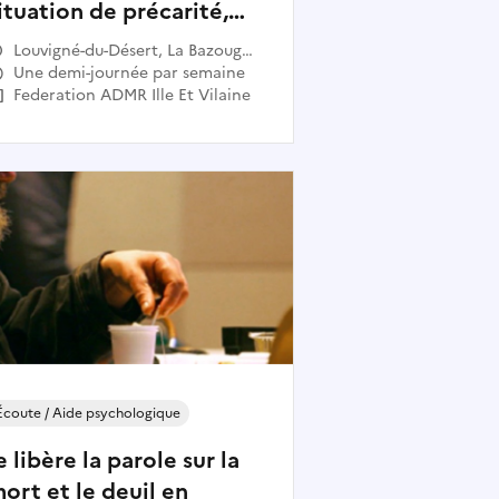
ituation de précarité,
gée ou en situation de
Louvigné-du-Désert, La Bazouge-
andicap
du-Désert, Villamée, Poilley, Le
Une demi-journée par semaine
Ferré, Saint-Georges-de-
Federation ADMR Ille Et Vilaine
Reintembault, Monthault, Mellé
Écoute / Aide psychologique
e libère la parole sur la
ort et le deuil en