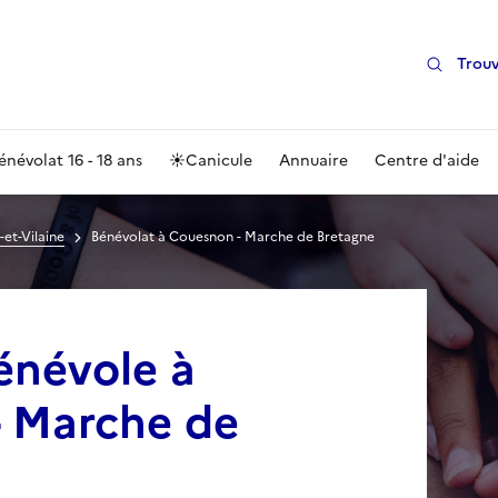
Trouv
énévolat 16 - 18 ans
☀️
Canicule
Annuaire
Centre d'aide
-et-Vilaine
Bénévolat à Couesnon - Marche de Bretagne
énévole à
 Marche de