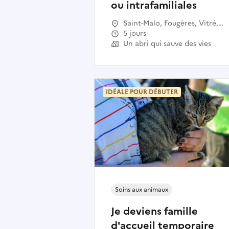
ou intrafamiliales
Saint-Malo, Fougères, Vitré,
Rennes, Montauban-de-
5 jours
Bretagne, Bain-de-Bretagne, La
Un abri qui sauve des vies
Guerche-de-Bretagne, Redon,
Dol-de-Bretagne, Val-Couesno
Combourg, Janzé, Guichen,
Montfort-sur-Meu, Bécherel,
IDÉALE POUR DÉBUTER
Dinard, Saint-Briac-sur-Mer,
Liffré, La Mézière
Soins aux animaux
Je deviens famille
d'accueil temporaire