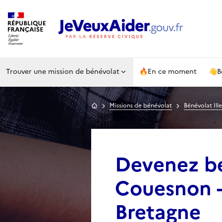
Trouver une mission de bénévolat
🔥
En ce moment
👋
B
Accueil
Missions de bénévolat
Bénévolat Ille
Devenez b
Couesnon -
Bretagne