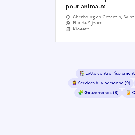
pour animaux
Cherbourg-en-Cotentin, Saint
Lô, Granville, La Hague,
Plus de 5 jours
Avranches, Carentan-les-Marai
Kiweeto
Coutances, Valognes,
Bricquebec-en-Cotentin, Saint
Hilaire-du-Harcouët, Saint-
James, Torigny-les-Villes, Saint
Pair-sur-Mer, Pontorson,
Agneaux, Condé-sur-Vire, La
Haye, Villedieu-les-Poêles-
👫
Lutte contre l'isolement
Rouffigny, Bourgvallées
💆‍♀️
Services à la personne
(9)
🧩
Gouvernance
(6)
🥫
C