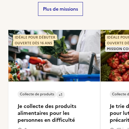
Plus de missions
IDÉALE POUR DÉBUTER
IDÉALE POU
OUVERTE DÈS 16 ANS
OUVERTE DÈ
MISSION CO
Collecte de produits
Collecte d
+1
Je collecte des produits
Je trie 
alimentaires pour les
pour lut
personnes en difficulté
précari