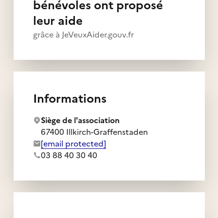
bénévoles ont proposé
leur aide
grâce à JeVeuxAider.gouv.fr
Informations
Siège de l'association
67400 Illkirch-Graffenstaden
Adresse e-mail de l'association :
[email protected]
Numéro de téléphone de l'association :
03 88 40 30 40