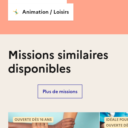
🤸‍♂️
Animation / Loisirs
Missions similaires
disponibles
Plus de missions
OUVERTE DÈS 16 ANS
IDÉALE POU
OUVERTE DÈ