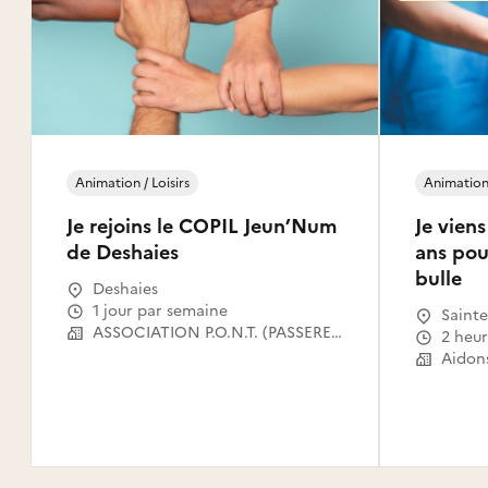
Animation / Loisirs
Animation 
Je rejoins le COPIL Jeun’Num
Je vien
de Deshaies
ans pour
bulle
Deshaies
1 jour par semaine
Sainte
ASSOCIATION P.O.N.T. (PASSERELLES OUVERTES VERS LE NUMERIQUE POUR TOUS)
2 heu