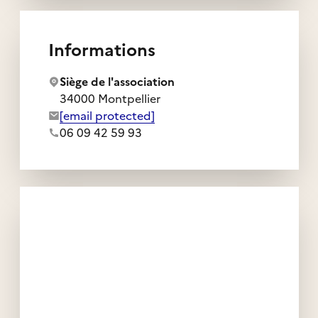
Informations
Siège de l'association
34000 Montpellier
Adresse e-mail de l'association :
[email protected]
Numéro de téléphone de l'association :
06 09 42 59 93