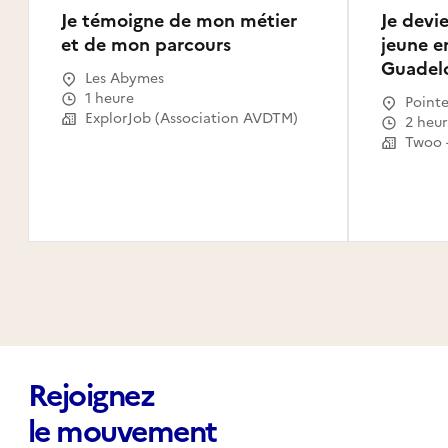
Je témoigne de mon métier
Je devi
et de mon parcours
jeune e
Guadel
Les Abymes
1 heure
Pointe
ExplorJob (Association AVDTM)
Petit-
2 heu
Anne, 
Le Gos
Rejoignez
le mouvement