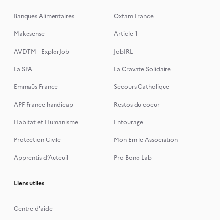
Banques Alimentaires
Oxfam France
Makesense
Article 1
AVDTM - ExplorJob
JobIRL
La SPA
La Cravate Solidaire
Emmaüs France
Secours Catholique
APF France handicap
Restos du coeur
Habitat et Humanisme
Entourage
Protection Civile
Mon Emile Association
Apprentis d’Auteuil
Pro Bono Lab
Liens utiles
Centre d'aide