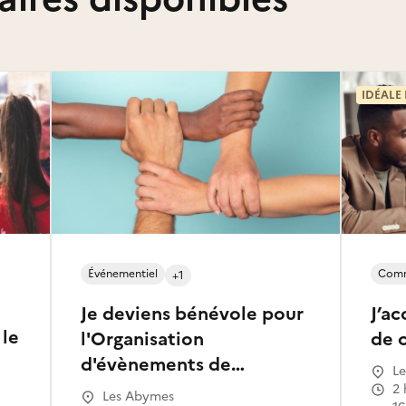
IDÉALE
Événementiel
Comm
+1
Je deviens bénévole pour
J’a
 le
l'Organisation
de 
d'évènements de
Le
Sensibilisation contre la
2 heures par semaine à partir du
Les Abymes