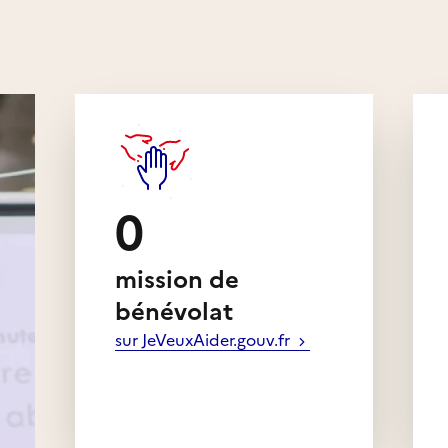
ne. Faciliter l’accès des
and public dans le respect
es de santé en organisant
, des stages, des
tions, etc.
0
mission de
bénévolat
sur JeVeuxAider.gouv.fr