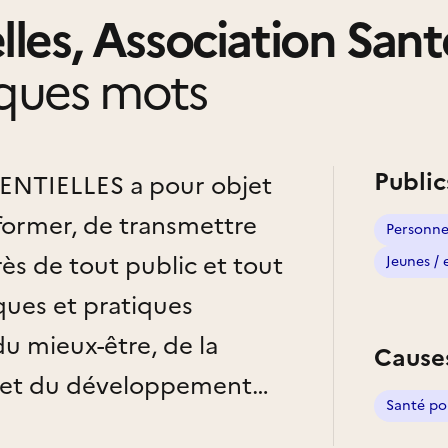
lles, Association Sant
ques mots
Public
ES a pour objet
informer, de transmettre
Personne
̀s de tout public et tout
Jeunes / 
iques et pratiques
du mieux-être, de la
Cause
́ et du développement
Santé po
ect de la déontologie