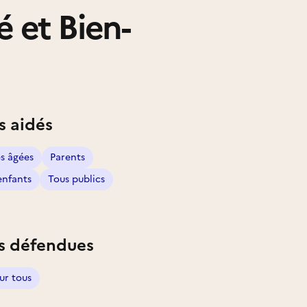
é et Bien-
s aidés
s âgées
Parents
enfants
Tous publics
s défendues
ur tous