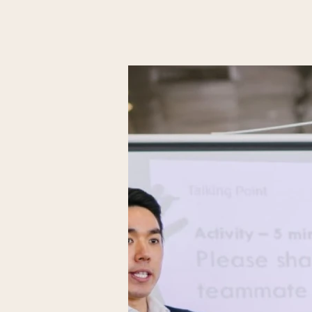
propre à chaque discipli
soins alternatifs au gr
des pratiques français
des salons, des ateliers
conférences, des forma