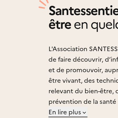
Santessentie
être
en quel
L'Association SANTESSENTIELL
de faire découvrir, d’
et de promouvoir, aupre
être vivant, des techn
relevant du bien-être, 
prévention de la sante
personnel, dans le resp
En lire plus