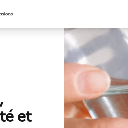
ssions
,
té et