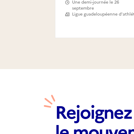
Une demi-journée le 26
septembre
Rejoignez
le mouve