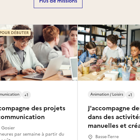
Plus de missions
 POUR DÉBUTER
unication
Animation / Loisirs
+1
+1
ccompagne des projets
J'accompagne de
communication
dans des activité
manuelles et cré
 Gosier
Basse-Terre