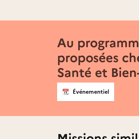
Au programme
proposées che
Santé et Bien
📆
Événementiel
Missions simil