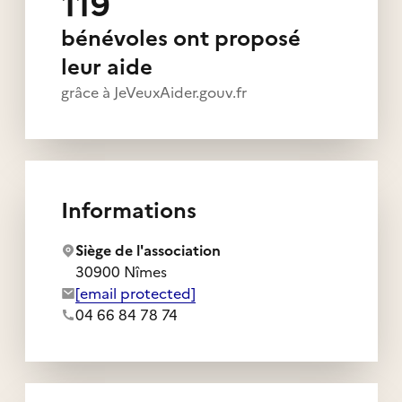
119
bénévoles ont proposé
leur aide
grâce à JeVeuxAider.gouv.fr
Informations
Siège de l'association
30900 Nîmes
Adresse e-mail de l'association :
[email protected]
Numéro de téléphone de l'association :
04 66 84 78 74