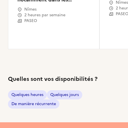
Nîmes
quartiers populaires, les
2 heu
Nîmes
zones rurales et territoires
PASE
2 heures par semaine
fragiles
PASEO
Quelles sont vos disponibilités ?
Quelques heures
Quelques jours
De manière récurrente