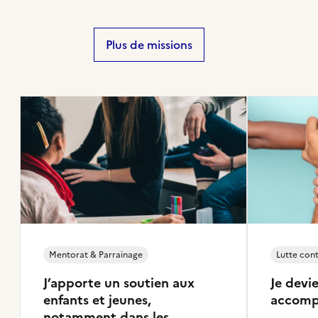
Plus de missions
Mentorat & Parrainage
Lutte cont
J’apporte un soutien aux
Je devi
enfants et jeunes,
accompa
notamment dans les