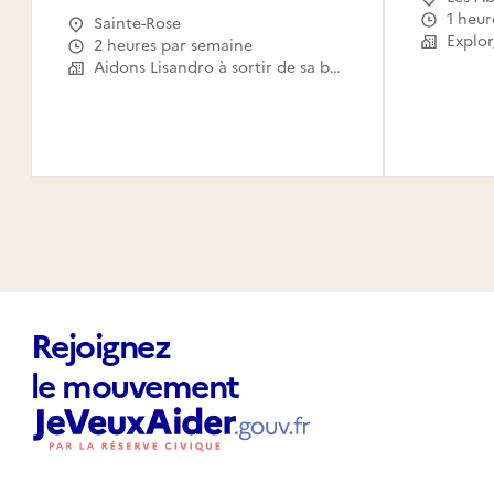
1 heur
Sainte-Rose
Explo
2 heures par semaine
Aidons Lisandro à sortir de sa bulle
Rejoignez
le mouvement