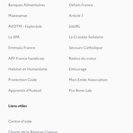
Banques Alimentaires
Oxfam France
Makesense
Article 1
AVDTM - ExplorJob
JobIRL
La SPA
La Cravate Solidaire
Emmaüs France
Secours Catholique
APF France handicap
Restos du coeur
Habitat et Humanisme
Entourage
Protection Civile
Mon Emile Association
Apprentis d’Auteuil
Pro Bono Lab
Liens utiles
Centre d'aide
Charte de la Réserve Civique