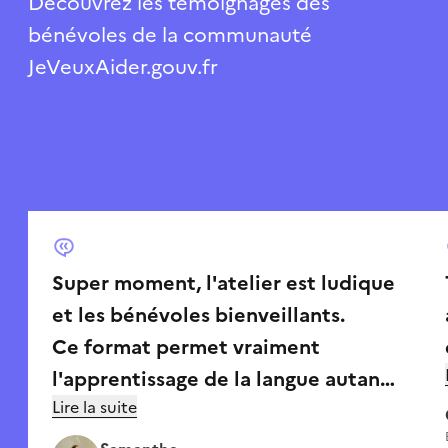
Découvrez les témoignages des
bénévoles de la communauté
JeVeuxAider.gouv.fr
Super moment, l'atelier est ludique
et les bénévoles bienveillants.
Ce format permet vraiment
l'apprentissage de la langue autant
Lire la suite
à l'écrit qu'à l'oral.
Un bénévole même sans