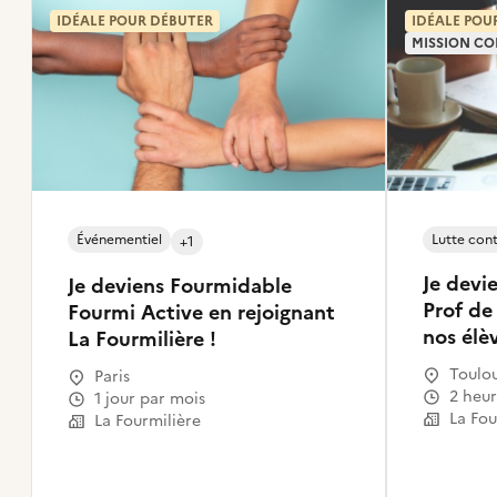
IDÉALE POUR DÉBUTER
IDÉALE POU
MISSION CO
Événementiel
Lutte cont
+1
Je devi
Je deviens Fourmidable
Prof de
Fourmi Active en rejoignant
nos élè
La Fourmilière !
Toulo
Paris
2 heu
1 jour par mois
La Fou
La Fourmilière