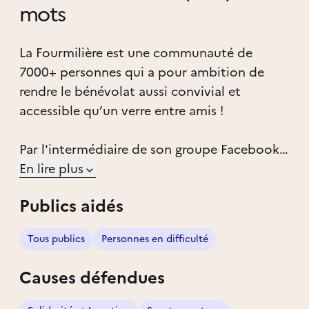
mots
La Fourmilière est une communauté de
7000+ personnes qui a pour ambition de
rendre le bénévolat aussi convivial et
accessible qu’un verre entre amis !
Par l'intermédiaire de son groupe Facebook
et de son compte Instagram, La Fourmilière
En lire plus
fédère sa communauté auprès d'autres
Publics aidés
associations, mais aussi autour de missions
lancées à son initiative.
Tous publics
Personnes en difficulté
Les missions, toujours sympas et
Causes défendues
ponctuelles, vont de : ateliers de
conversations avec des personnes primo-