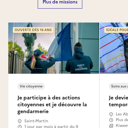
Plus de missions
OUVERTE DÈS 16 ANS
IDÉALE POU
Vie citoyenne
Soins aux
Je participe à des actions
Je devie
citoyennes et je découvre la
tempor
gendarmerie
Les Ab
Gosier
Plus d
Saint-Martin
Le Mou
Kiwee
1 jour par mois à partir du 9