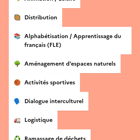
🥘
Distribution
📚
Alphabétisation / Apprentissage du
français (FLE)
🌳
Aménagement d'espaces naturels
🏀
Activités sportives
🗣
Dialogue interculturel
🚛
Logistique
♻️
Ramassage de déchets