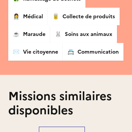
👩‍⚕️
Médical
🥫
Collecte de produits
☕️
Maraude
🐰
Soins aux animaux
✉️
Vie citoyenne
📇
Communication
Missions similaires
disponibles