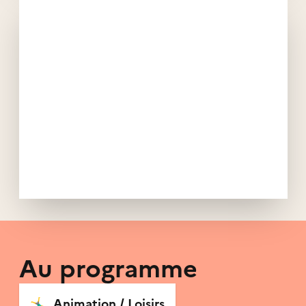
Au programme
🤸‍♂️
Animation / Loisirs