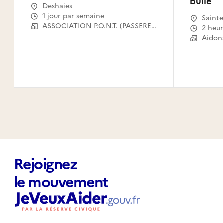
bulle
Deshaies
1 jour par semaine
Sainte
ASSOCIATION P.O.N.T. (PASSERELLES OUVERTES VERS LE NUMERIQUE POUR TOUS)
2 heu
Rejoignez
le mouvement