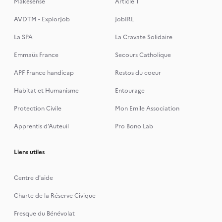
Makesense
Article 1
AVDTM - ExplorJob
JobIRL
La SPA
La Cravate Solidaire
Emmaüs France
Secours Catholique
APF France handicap
Restos du coeur
Habitat et Humanisme
Entourage
Protection Civile
Mon Emile Association
Apprentis d’Auteuil
Pro Bono Lab
Liens utiles
Centre d'aide
Charte de la Réserve Civique
Fresque du Bénévolat