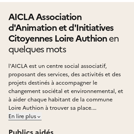
AICLA Association
d'Animation et d'Initiatives
Citoyennes Loire Authion
en
quelques mots
l'AICLA est un centre social associatif,
proposant des services, des activités et des
projets destinés à accompagner le
changement sociétal et environnemental, et
à aider chaque habitant de la commune
Loire Authion à trouver sa place.
Nos actions permettent à tous de mieux se
En lire plus
connaître, de s’épanouir et de s’émanciper
Publics aidés
pour agir ensemble