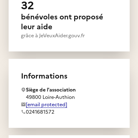
32
bénévoles ont proposé
leur aide
grâce à JeVeuxAider.gouv.fr
Informations
Siège de l'association
49800 Loire-Authion
Adresse e-mail de l'association :
[email protected]
Numéro de téléphone de l'association :
0241681572