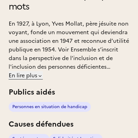
mots
En 1927, à Lyon, Yves Mollat, père jésuite non
voyant, fonde un mouvement qui deviendra
une association en 1947 et reconnue d’utilité
publique en 1954. Voir Ensemble s’inscrit
dans la perspective de l’inclusion et de
l'inclusion des personnes déficientes
sensorielles dans la société.
En lire plus
Publics aidés
Voir Ensemble est à la fois Mouvement (la vie
associative) et association gestionnaire
Personnes en situation de handicap
d’établissements et services médico-sociaux.
Causes défendues
Voir Ensemble a pour but la création et le
développement de tous moyens pour