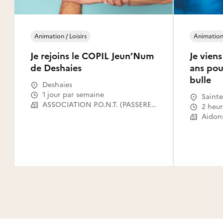
Animation / Loisirs
Animation 
Je rejoins le COPIL Jeun’Num
Je vien
de Deshaies
ans pour
bulle
Deshaies
1 jour par semaine
Sainte
ASSOCIATION P.O.N.T. (PASSERELLES OUVERTES VERS LE NUMERIQUE POUR TOUS)
2 heu