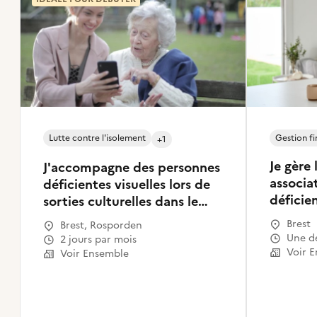
Lutte contre l'isolement
Gestion fi
+1
Je gère
J'accompagne des personnes
associa
déficientes visuelles lors de
déficien
sorties culturelles dans le
Finistère
Brest
Brest, Rosporden
Une 
2 jours par mois
Voir 
Voir Ensemble