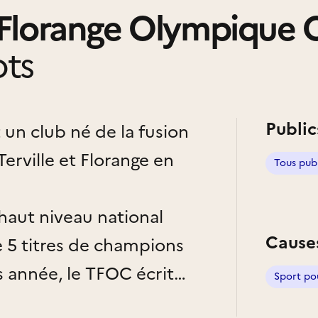
 Florange Olympique 
ts
Public
 un club né de la fusion
Terville et Florange en
Tous pub
 haut niveau national
Cause
 5 titres de champions
 année, le TFOC écrit
Sport po
 1993 qu’une fusion entre