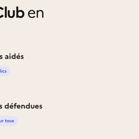
Club
en
s aidés
lics
s défendues
ur tous