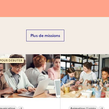
Plus de missions
 POUR DÉBUTER
unication
Animation / Loisirs
+1
+1