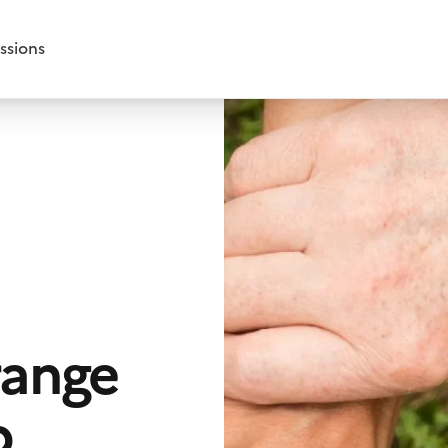
ssions
range
b