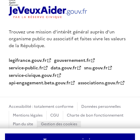
Trouvez une mission d'intérêt général auprès d’un
organisme public
ou associatif et faites vivre les valeurs
de la République.
legifrance.gouv.fr
gouvernement.fr
service-public.fr
data.gouv.fr
snu.gouv.fr
service-civique.gouv.fr
api-engagement.beta.gouv.fr
associations.gouv.fr
Accessibilité : totalement conforme
Données personnelles
Mentions légales
CGU
Charte de bon fonctionnement
Plan du site
Gestion des cookies
Sauf mention contraire, tous les textes de ce site sont sous