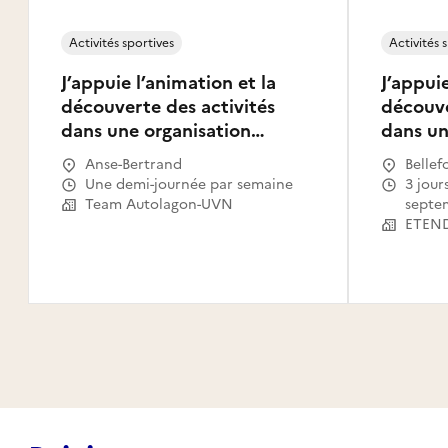
Activités sportives
Activités 
J’appuie l’animation et la
J’appuie
découverte des activités
découve
dans une organisation
dans un
sportive
sportiv
Anse-Bertrand
Bellef
Une demi-journée par semaine
3 jours par semaine à partir du 1
Team Autolagon-UVN
septe
ETEND