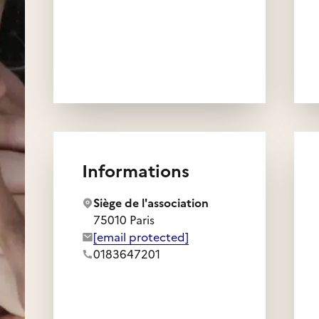
Informations
Siège de l'association
75010 Paris
Adresse e-mail de l'association :
[email protected]
Numéro de téléphone de l'association :
0183647201