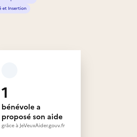
é et Insertion
1
bénévole a
proposé son aide
grâce à JeVeuxAider.gouv.fr