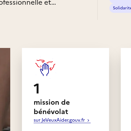
ofessionnelle et
Solidarit
es et de promouvoir
ersonnes et a traité 40
ations juridiques
1
mission de
bénévolat
sur JeVeuxAider.gouv.fr