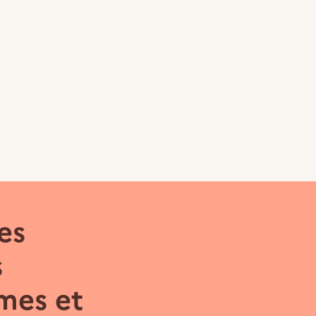
es
s
mes et