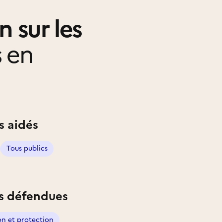
n sur les
s
en
s aidés
Tous publics
s défendues
on et protection