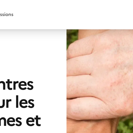
ssions
ntres
r les
mes et