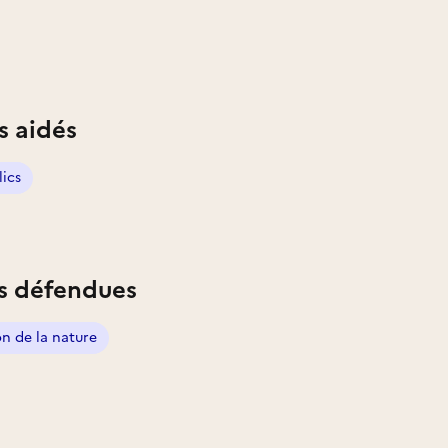
s aidés
lics
s défendues
on de la nature