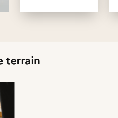
tion
e terrain