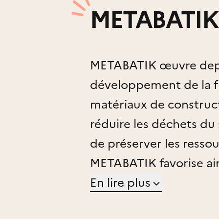
METABATIK
METABATIK œuvre depu
développement de la fi
matériaux de construc
réduire les déchets du
de préserver les ressou
METABATIK favorise ain
et une consommation r
En lire plus
d’emploi locaux, prix so