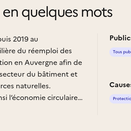
en quelques mots
Public
is 2019 au
lière du réemploi des
Tous pub
tion en Auvergne afin de
 secteur du bâtiment et
Cause
rces naturelles.
si l’économie circulaire
Protecti
esponsable (création
lidaire, baisse