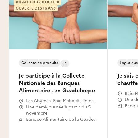
IDÉALE POUR DÉBUTER
OUVERTE DÈS 16 ANS
Collecte de produits
Logistique
+1
Je participe à la Collecte
Je suis
Nationale des Banques
chauffe
Alimentaires en Guadeloupe
Baie-M
Une 
Les Abymes, Baie-Mahault, Pointe-
à-Pitre, Saint-François, Le Moule,
Une demi-journée à partir du 5
Petit-Bourg, Sainte-Rose, Goyave,
novembre
Baillif, Le Gosier, Sainte-Anne,
Banque Alimentaire de la Guadeloupe
Petit-Canal, Saint-Louis, Grand-
Bourg