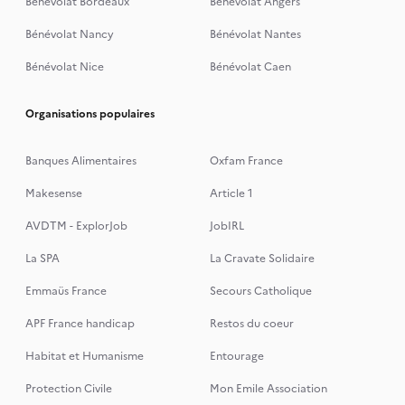
Bénévolat Bordeaux
Bénévolat Angers
Bénévolat Nancy
Bénévolat Nantes
Bénévolat Nice
Bénévolat Caen
Organisations populaires
Banques Alimentaires
Oxfam France
Makesense
Article 1
AVDTM - ExplorJob
JobIRL
La SPA
La Cravate Solidaire
Emmaüs France
Secours Catholique
APF France handicap
Restos du coeur
Habitat et Humanisme
Entourage
Protection Civile
Mon Emile Association