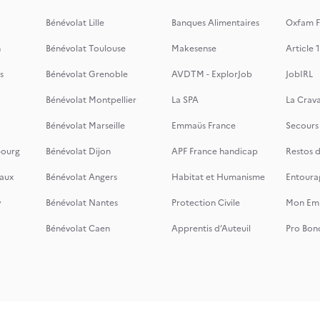
Bénévolat Lille
Banques Alimentaires
Oxfam F
n
Bénévolat Toulouse
Makesense
Article 1
s
Bénévolat Grenoble
AVDTM - ExplorJob
JobIRL
Bénévolat Montpellier
La SPA
La Crava
Bénévolat Marseille
Emmaüs France
Secours
bourg
Bénévolat Dijon
APF France handicap
Restos 
aux
Bénévolat Angers
Habitat et Humanisme
Entoura
y
Bénévolat Nantes
Protection Civile
Mon Emi
Bénévolat Caen
Apprentis d’Auteuil
Pro Bon