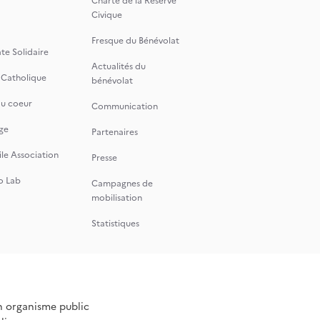
Charte de la Réserve
Civique
Fresque du Bénévolat
te Solidaire
Actualités du
 Catholique
bénévolat
du coeur
Communication
ge
Partenaires
le Association
Presse
o Lab
Campagnes de
mobilisation
Statistiques
n organisme public