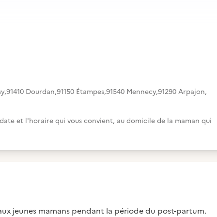
sy
,
91410 Dourdan
,
91150 Étampes
,
91540 Mennecy
,
91290 Arpajon
,
a date et l'horaire qui vous convient, au domicile de la maman qui
 aux jeunes mamans pendant la période du post-partum.