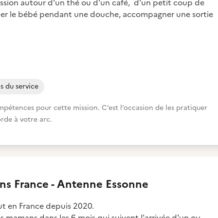
ssion autour d'un thé ou d'un café, d'un petit coup de
veiller le bébé pendant une douche, accompagner une sortie
ns du service
étences pour cette mission. C’est l’occasion de les pratiquer
orde à votre arc.
s France - Antenne Essonne
t en France depuis 2020.
s mamans dans les 6 mois qui suivent l'arrivée d'un ou