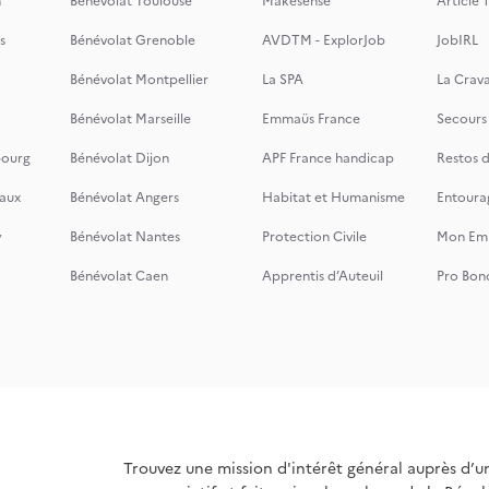
n
Bénévolat Toulouse
Makesense
Article 1
s
Bénévolat Grenoble
AVDTM - ExplorJob
JobIRL
Bénévolat Montpellier
La SPA
La Crava
Bénévolat Marseille
Emmaüs France
Secours
bourg
Bénévolat Dijon
APF France handicap
Restos 
aux
Bénévolat Angers
Habitat et Humanisme
Entoura
y
Bénévolat Nantes
Protection Civile
Mon Emi
Bénévolat Caen
Apprentis d’Auteuil
Pro Bon
Trouvez une mission d'intérêt général auprès d’u