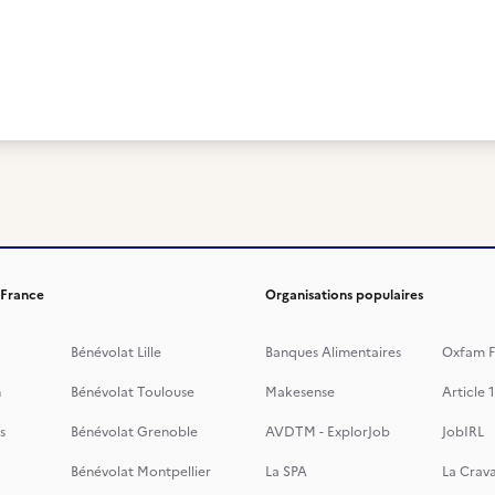
 France
Organisations populaires
Bénévolat Lille
Banques Alimentaires
Oxfam F
n
Bénévolat Toulouse
Makesense
Article 1
s
Bénévolat Grenoble
AVDTM - ExplorJob
JobIRL
Bénévolat Montpellier
La SPA
La Crava