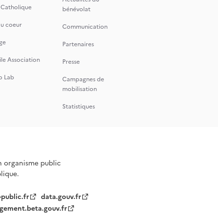
 Catholique
bénévolat
du coeur
Communication
ge
Partenaires
le Association
Presse
o Lab
Campagnes de
mobilisation
Statistiques
n organisme public
blique.
-public.fr
data.gouv.fr
gement.beta.gouv.fr