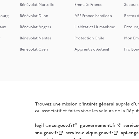
Bénévolat Marseille
Emmaüs France
Secours
bourg
Bénévolat Dijon
APF France handicap
Restos 
aux
Bénévolat Angers
Habitat et Humanisme
Entoura
y
Bénévolat Nantes
Protection Civile
Mon Emi
Bénévolat Caen
Apprentis d’Auteuil
Pro Bon
Trouvez une mission d'intérêt général auprès d’u
ou associatif et faites vivre les valeurs de la Répu
legifrance.gouv.fr
gouvernement.fr
service
snu.gouv.fr
service-civique.gouv.fr
api-enga