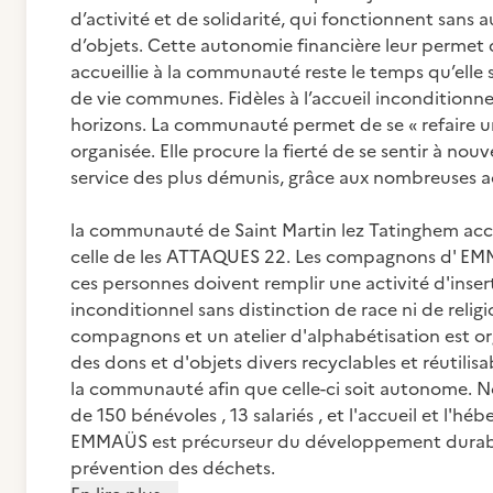
d’activité et de solidarité, qui fonctionnent san
d’objets. Cette autonomie financière leur permet d
accueillie à la communauté reste le temps qu’elle s
de vie communes. Fidèles à l’accueil inconditionn
horizons. La communauté permet de se « refaire une
organisée. Elle procure la fierté de se sentir à nou
service des plus démunis, grâce aux nombreuses act
la communauté de Saint Martin lez Tatinghem ac
celle de les ATTAQUES 22. Les compagnons d' EMMA
ces personnes doivent remplir une activité d'inse
inconditionnel sans distinction de race ni de reli
compagnons et un atelier d'alphabétisation est o
des dons et d'objets divers recyclables et réutilisab
la communauté afin que celle-ci soit autonome. 
de 150 bénévoles , 13 salariés , et l'accueil et 
EMMAÜS est précurseur du développement durable 
prévention des déchets.