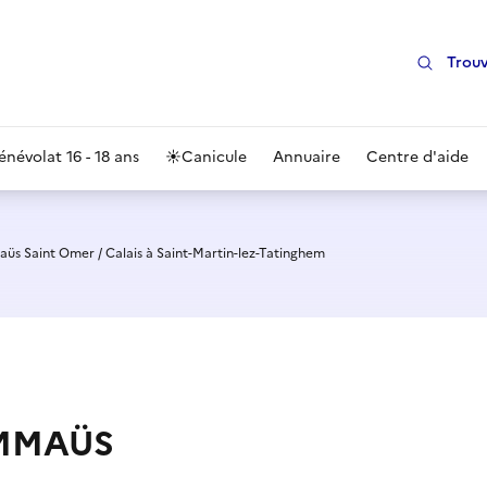
Trouv
énévolat 16 - 18 ans
☀️
Canicule
Annuaire
Centre d'aide
üs Saint Omer / Calais à Saint-Martin-lez-Tatinghem
 EMMAÜS