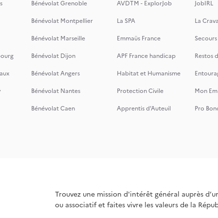
s
Bénévolat Grenoble
AVDTM - ExplorJob
JobIRL
Bénévolat Montpellier
La SPA
La Crava
Bénévolat Marseille
Emmaüs France
Secours
bourg
Bénévolat Dijon
APF France handicap
Restos 
aux
Bénévolat Angers
Habitat et Humanisme
Entoura
y
Bénévolat Nantes
Protection Civile
Mon Emi
Bénévolat Caen
Apprentis d’Auteuil
Pro Bon
Trouvez une mission d'intérêt général auprès d’u
ou associatif et faites vivre les valeurs de la Répu