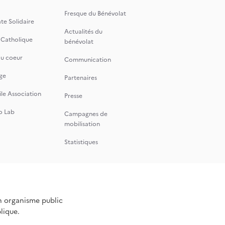
Fresque du Bénévolat
te Solidaire
Actualités du
 Catholique
bénévolat
du coeur
Communication
ge
Partenaires
le Association
Presse
o Lab
Campagnes de
mobilisation
Statistiques
n organisme public
blique.