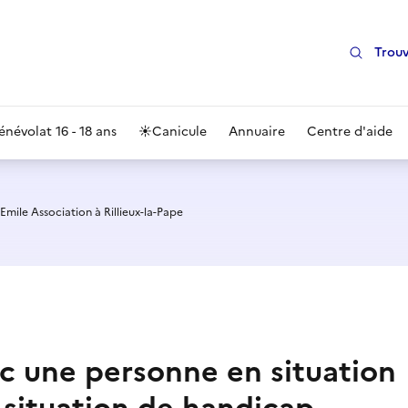
Trouv
énévolat 16 - 18 ans
☀️
Canicule
Annuaire
Centre d'aide
mile Association à Rillieux-la-Pape
vec une personne en situation