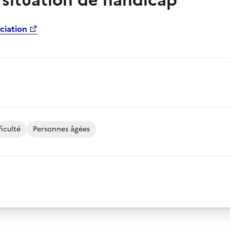
 situation de handicap
ciation
iculté
Personnes âgées