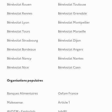
Bénévolat Rouen
Bénévolat Toulouse
Bénévolat Rennes
Bénévolat Grenoble
Bénévolat Lyon
Bénévolat Montpellier
Bénévolat Tours
Bénévolat Marseille
Bénévolat Strasbourg
Bénévolat Dijon
Bénévolat Bordeaux
Bénévolat Angers
Bénévolat Nancy
Bénévolat Nantes
Bénévolat Nice
Bénévolat Caen
Organisations populaires
Banques Alimentaires
Oxfam France
Makesense
Article 1
AVDTM - ExplorJob
JobIRL