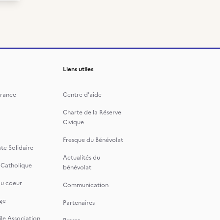
Liens utiles
rance
Centre d'aide
Charte de la Réserve
Civique
Fresque du Bénévolat
te Solidaire
Actualités du
 Catholique
bénévolat
du coeur
Communication
ge
Partenaires
le Association