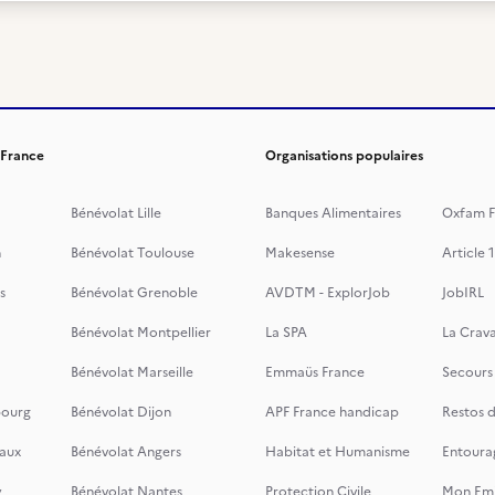
 France
Organisations populaires
Bénévolat Lille
Banques Alimentaires
Oxfam F
n
Bénévolat Toulouse
Makesense
Article 1
s
Bénévolat Grenoble
AVDTM - ExplorJob
JobIRL
Bénévolat Montpellier
La SPA
La Crava
Bénévolat Marseille
Emmaüs France
Secours
bourg
Bénévolat Dijon
APF France handicap
Restos 
aux
Bénévolat Angers
Habitat et Humanisme
Entoura
y
Bénévolat Nantes
Protection Civile
Mon Emi