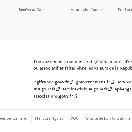
Bénévolat Caen
Apprentis d’Auteuil
Pro Bon
Trouvez une mission d'intérêt général auprès d’u
ou associatif et faites vivre les valeurs de la Répu
legifrance.gouv.fr
gouvernement.fr
service
snu.gouv.fr
service-civique.gouv.fr
api-enga
associations.gouv.fr
es personnelles
Mentions légales
CGU
Charte de bon fonctionne