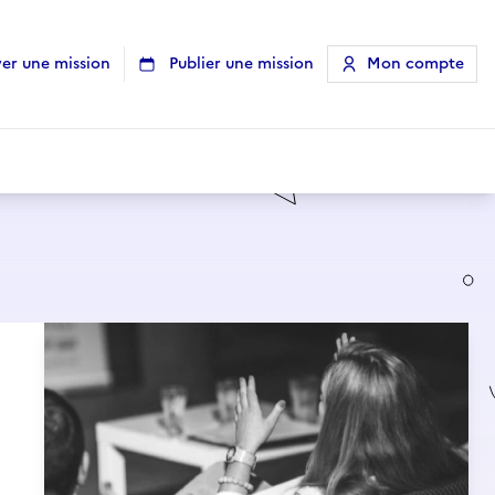
er une mission
Publier une mission
Mon compte