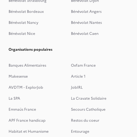
Bénévolat Strasbourg
Bénévolat Dijon
Bénévolat Bordeaux
Bénévolat Angers
Bénévolat Nancy
Bénévolat Nantes
Bénévolat Nice
Bénévolat Caen
Organisations populaires
Banques Alimentaires
Oxfam France
Makesense
Article 1
AVDTM - ExplorJob
JobIRL
La SPA
La Cravate Solidaire
Emmaüs France
Secours Catholique
APF France handicap
Restos du coeur
Habitat et Humanisme
Entourage