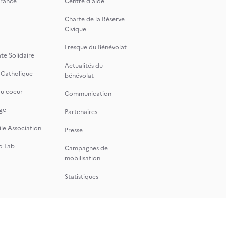
rance
Centre d'aide
Charte de la Réserve
Civique
Fresque du Bénévolat
te Solidaire
Actualités du
 Catholique
bénévolat
du coeur
Communication
ge
Partenaires
le Association
Presse
o Lab
Campagnes de
mobilisation
Statistiques