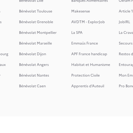
Bénévolat Lille
Banques Alimentaires
Oxfam F
n
Bénévolat Toulouse
Makesense
Article 1
s
Bénévolat Grenoble
AVDTM - ExplorJob
JobIRL
Bénévolat Montpellier
La SPA
La Crava
Bénévolat Marseille
Emmaüs France
Secours
bourg
Bénévolat Dijon
APF France handicap
Restos 
aux
Bénévolat Angers
Habitat et Humanisme
Entoura
y
Bénévolat Nantes
Protection Civile
Mon Emi
Bénévolat Caen
Apprentis d’Auteuil
Pro Bon