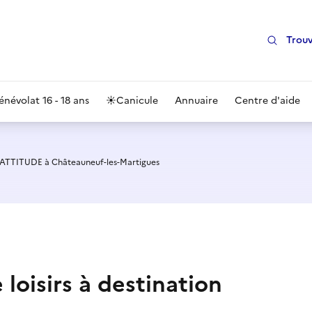
Trouv
énévolat 16 - 18 ans
☀️
Canicule
Annuaire
Centre d'aide
 ATTITUDE à Châteauneuf-les-Martigues
 loisirs à destination