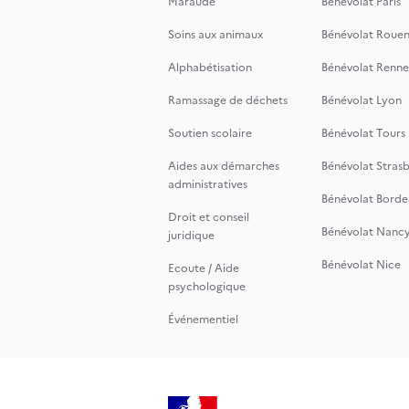
Maraude
Bénévolat Paris
Soins aux animaux
Bénévolat Roue
Alphabétisation
Bénévolat Renne
Ramassage de déchets
Bénévolat Lyon
Soutien scolaire
Bénévolat Tours
Aides aux démarches
Bénévolat Stras
administratives
Bénévolat Borde
Droit et conseil
Bénévolat Nanc
juridique
Bénévolat Nice
Ecoute / Aide
psychologique
Événementiel