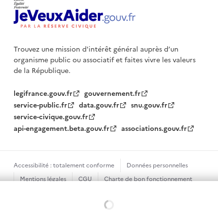
Trouvez une mission d'intérêt général auprès d’un
organisme public
ou associatif et faites vivre les valeurs
de la République.
legifrance.gouv.fr
gouvernement.fr
service-public.fr
data.gouv.fr
snu.gouv.fr
service-civique.gouv.fr
api-engagement.beta.gouv.fr
associations.gouv.fr
Accessibilité : totalement conforme
Données personnelles
Mentions légales
CGU
Charte de bon fonctionnement
Plan du site
Gestion des cookies
Chargement...
Sauf mention contraire, tous les textes de ce site sont sous