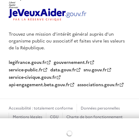
Trouvez une mission d'intérêt général auprès d’un
organisme public
ou associatif et faites vivre les valeurs
de la République.
legifrance.gouv.fr
gouvernement.fr
service-public.fr
data.gouv.fr
snu.gouv.fr
service-civique.gouv.fr
api-engagement.beta.gouv.fr
associations.gouv.fr
Accessibilité : totalement conforme
Données personnelles
Mentions légales
CGU
Charte de bon fonctionnement
Plan du site
Gestion des cookies
Chargement...