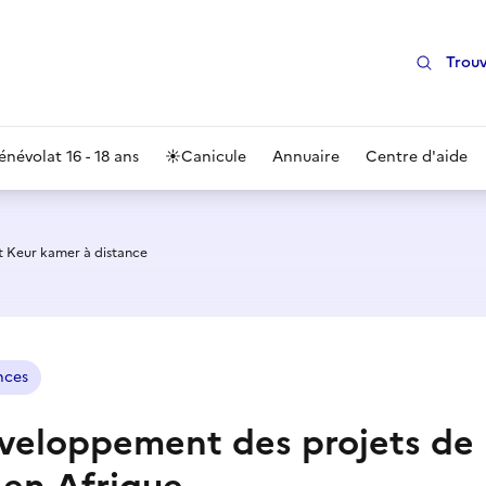
Trouv
énévolat 16 - 18 ans
☀️
Canicule
Annuaire
Centre d'aide
t Keur kamer à distance
nces
éveloppement des projets de