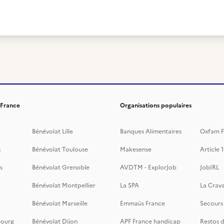
 France
Organisations populaires
Bénévolat Lille
Banques Alimentaires
Oxfam F
n
Bénévolat Toulouse
Makesense
Article 1
s
Bénévolat Grenoble
AVDTM - ExplorJob
JobIRL
Bénévolat Montpellier
La SPA
La Crava
Bénévolat Marseille
Emmaüs France
Secours
bourg
Bénévolat Dijon
APF France handicap
Restos 