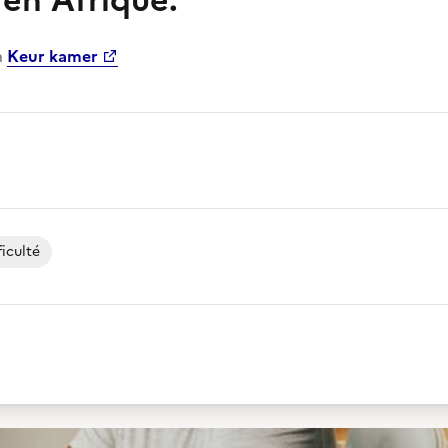
 en Afrique.
n
Keur kamer
iculté