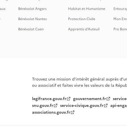
aux
Bénévolat Angers
Habitat et Humanisme
Entoura
y
Bénévolat Nantes
Protection Civile
Mon Emi
Bénévolat Caen
Apprentis d’Auteuil
Pro Bon
Trouvez une mission d'intérêt général auprès d’u
ou associatif et faites vivre les valeurs de la Répu
legifrance.gouv.fr
gouvernement.fr
service
snu.gouv.fr
service-civique.gouv.fr
api-enga
associations.gouv.fr