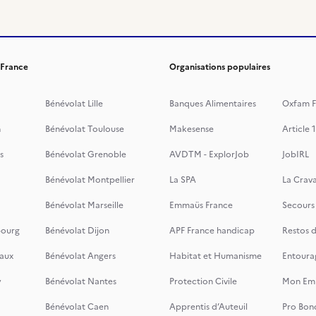
 France
Organisations populaires
Bénévolat Lille
Banques Alimentaires
Oxfam F
n
Bénévolat Toulouse
Makesense
Article 1
s
Bénévolat Grenoble
AVDTM - ExplorJob
JobIRL
Bénévolat Montpellier
La SPA
La Crava
Bénévolat Marseille
Emmaüs France
Secours
bourg
Bénévolat Dijon
APF France handicap
Restos 
aux
Bénévolat Angers
Habitat et Humanisme
Entoura
y
Bénévolat Nantes
Protection Civile
Mon Emi
Bénévolat Caen
Apprentis d’Auteuil
Pro Bon