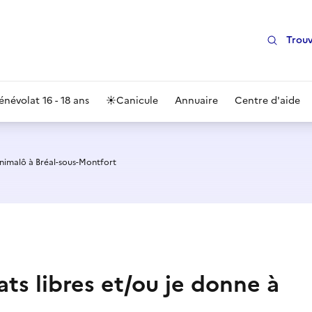
Trouv
énévolat 16 - 18 ans
☀️
Canicule
Annuaire
Centre d'aide
nimalô à Bréal-sous-Montfort
hats libres et/ou je donne à