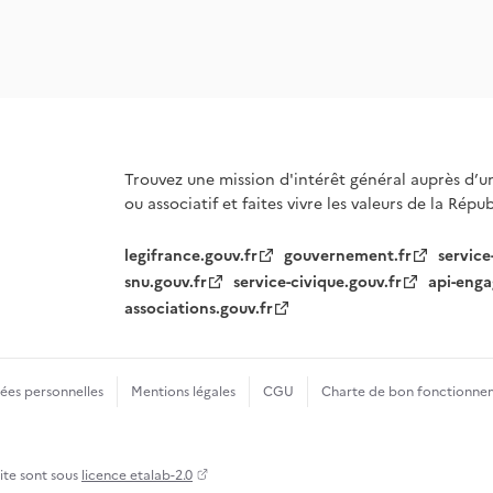
Trouvez une mission d'intérêt général auprès d’u
ou associatif et faites vivre les valeurs de la Répu
legifrance.gouv.fr
gouvernement.fr
service
snu.gouv.fr
service-civique.gouv.fr
api-enga
associations.gouv.fr
es personnelles
Mentions légales
CGU
Charte de bon fonctionne
site sont sous
licence etalab-2.0