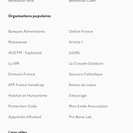
Bénévolat Nice
Bénévolat Caen
Organisations populaires
Banques Alimentaires
Oxfam France
Makesense
Article 1
AVDTM - ExplorJob
JobIRL
La SPA
La Cravate Solidaire
Emmaüs France
Secours Catholique
APF France handicap
Restos du coeur
Habitat et Humanisme
Entourage
Protection Civile
Mon Emile Association
Apprentis d’Auteuil
Pro Bono Lab
Liens utiles