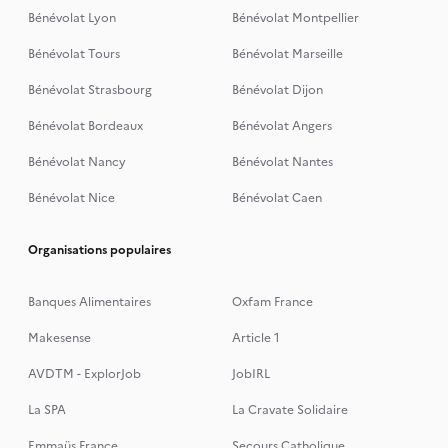
Bénévolat Lyon
Bénévolat Montpellier
Bénévolat Tours
Bénévolat Marseille
Bénévolat Strasbourg
Bénévolat Dijon
Bénévolat Bordeaux
Bénévolat Angers
Bénévolat Nancy
Bénévolat Nantes
Bénévolat Nice
Bénévolat Caen
Organisations populaires
Banques Alimentaires
Oxfam France
Makesense
Article 1
AVDTM - ExplorJob
JobIRL
La SPA
La Cravate Solidaire
Emmaüs France
Secours Catholique