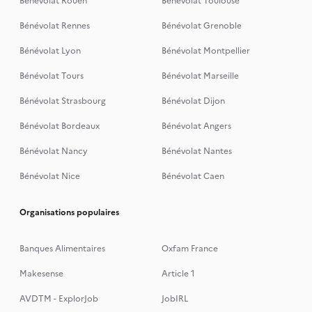
Bénévolat Rouen
Bénévolat Toulouse
Bénévolat Rennes
Bénévolat Grenoble
Bénévolat Lyon
Bénévolat Montpellier
Bénévolat Tours
Bénévolat Marseille
Bénévolat Strasbourg
Bénévolat Dijon
Bénévolat Bordeaux
Bénévolat Angers
Bénévolat Nancy
Bénévolat Nantes
Bénévolat Nice
Bénévolat Caen
Organisations populaires
Banques Alimentaires
Oxfam France
Makesense
Article 1
AVDTM - ExplorJob
JobIRL